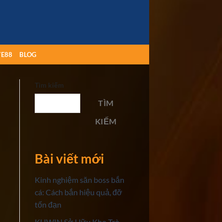
VE88
BLOG
Tìm kiếm
TÌM
KIẾM
Bài viết mới
Kinh nghiệm săn boss bắn
cá: Cách bắn hiệu quả, đỡ
tốn đạn
KUWIN Sở Hữu Kho Trò