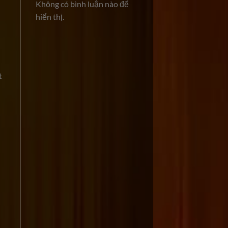
Không có bình luận nào để
hiển thị.
t