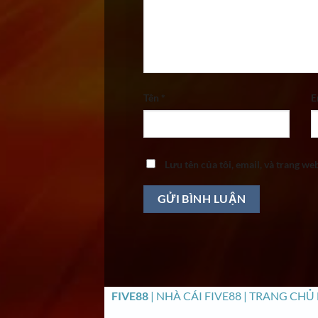
Tên
*
E
Lưu tên của tôi, email, và trang we
FIVE88
| NHÀ CÁI FIVE88 | TRANG CHỦ 