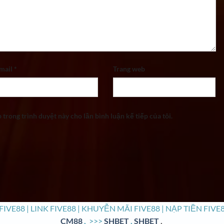
mail
*
Trang web
b trong trình duyệt này cho lần bình luận kế tiếp của tôi.
FIVE88 | LINK FIVE88 | KHUYỄN MÃI FIVE88 | NẠP TIỀN FIVE
CM88
,
>>>
SHBET
,
SHBET
,