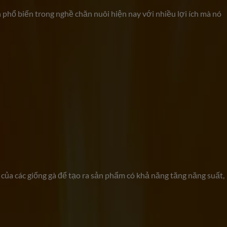
n phổ biến trong nghề chăn nuôi hiện nay với nhiều lợi ích mà nó
 của các giống gà để tạo ra sản phẩm có khả năng tăng năng suất,