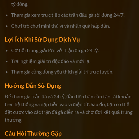
tỷ đồng.
Tham gia xem trực tiếp các trận đấu gà sôi động 24/7.
Chơi trò chơi mini thú vị và nhận quà hấp dẫn.
Lợi Ích Khi Sử Dụng Dịch Vụ
Cơ hội trúng giải lớn với trận đá gà 24 tỷ.
Trải nghiệm giải trí độc đáo và mới lạ.
Tham gia cộng đồng yêu thích giải trí trực tuyến.
Hướng Dẫn Sử Dụng
Để tham gia trận đá gà 24 tỷ, đầu tiên bạn cần tạo tài khoản
trên hệ thống và nạp tiền vào ví điện tử. Sau đó, bạn có thể
đặt cược vào các trận đá gà diễn ra và chờ đợi kết quả trúng
thưởng.
Câu Hỏi Thường Gặp