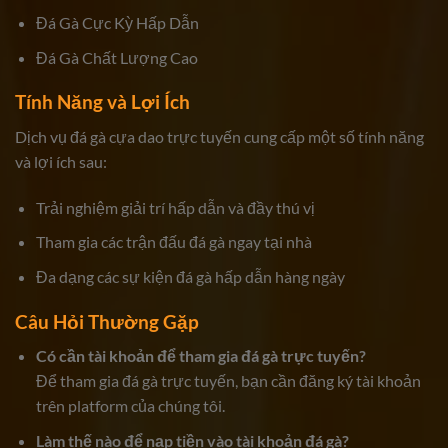
Đá Gà Cực Kỳ Hấp Dẫn
Đá Gà Chất Lượng Cao
Tính Năng và Lợi Ích
Dịch vụ đá gà cựa dao trực tuyến cung cấp một số tính năng
và lợi ích sau:
Trải nghiệm giải trí hấp dẫn và đầy thú vị
Tham gia các trận đấu đá gà ngay tại nhà
Đa dạng các sự kiện đá gà hấp dẫn hàng ngày
Câu Hỏi Thường Gặp
Có cần tài khoản để tham gia đá gà trực tuyến?
Để tham gia đá gà trực tuyến, bạn cần đăng ký tài khoản
trên platform của chúng tôi.
Làm thế nào để nạp tiền vào tài khoản đá gà?