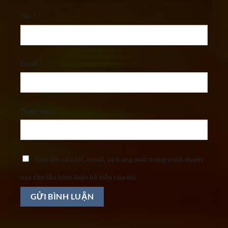
Tên
*
Email
*
Trang web
Lưu tên của tôi, email, và trang web trong trình duyệt
này cho lần bình luận kế tiếp của tôi.