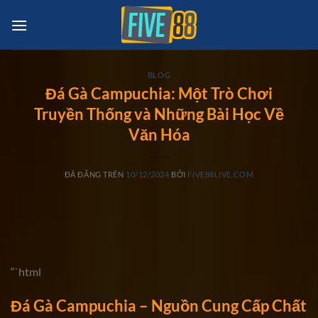
Chuyển
đến
nội
dung
BLOG
Đá Gà Campuchia: Một Trò Chơi
Truyền Thống và Những Bài Học Về
Văn Hóa
ĐÃ ĐĂNG TRÊN
10/12/2024
BỞI
FIVE88LIVE.COM
“`html
Đá Gà Campuchia – Nguồn Cung Cấp Chất