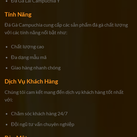
Đá Gà Lai Campuchia Y
Tính Năng
Đá Gà Campuchia cung cấp các sản phẩm đá gà chất lượng
với các tính năng nổi bật như:
Chất lượng cao
Đa dạng mẫu mã
Giao hàng nhanh chóng
Dịch Vụ Khách Hàng
Chúng tôi cam kết mang đến dịch vụ khách hàng tốt nhất
với:
Chăm sóc khách hàng 24/7
Đội ngũ tư vấn chuyên nghiệp