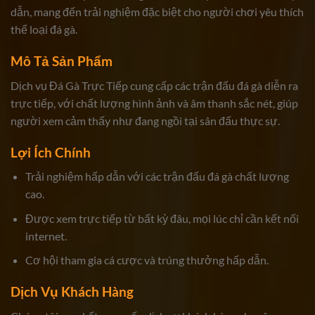
dẫn, mang đến trải nghiệm đặc biệt cho người chơi yêu thích
thể loại đá gà.
Mô Tả Sản Phẩm
Dịch vụ Đá Gà Trực Tiếp cung cấp các trận đấu đá gà diễn ra
trực tiếp, với chất lượng hình ảnh và âm thanh sắc nét, giúp
người xem cảm thấy như đang ngồi tại sân đấu thực sự.
Lợi Ích Chính
Trải nghiệm hấp dẫn với các trận đấu đá gà chất lượng
cao.
Được xem trực tiếp từ bất kỳ đâu, mọi lúc chỉ cần kết nối
internet.
Cơ hội tham gia cá cược và trúng thưởng hấp dẫn.
Dịch Vụ Khách Hàng