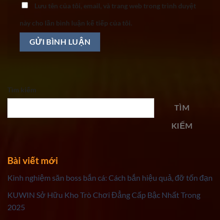
Lưu tên của tôi, email, và trang web trong trình duyệt
này cho lần bình luận kế tiếp của tôi.
Tìm kiếm
TÌM
KIẾM
Bài viết mới
Kinh nghiệm săn boss bắn cá: Cách bắn hiệu quả, đỡ tốn đạn
KUWIN Sở Hữu Kho Trò Chơi Đẳng Cấp Bậc Nhất Trong
2025